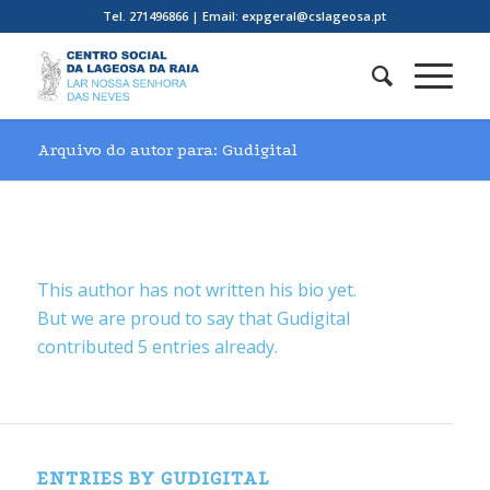
Tel. 271496866 | Email: expgeral@cslageosa.pt
Arquivo do autor para: Gudigital
Sobre
Gudigital
This author has not written his bio yet.
But we are proud to say that
Gudigital
contributed 5 entries already.
ENTRIES BY GUDIGITAL