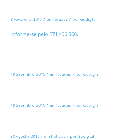
Vaga de Emprego
/
/
8 Fevereiro, 2017
em
Notícias
por
Gudigital
Informe-se pelo 271 496 866.
Missa do Adeus a Nossa Senhora da Ajuda
na Malhada Sorda
/
/
19 Setembro, 2016
em
Notícias
por
Gudigital
Aulas de Gerontomotricidade
/
/
19 Setembro, 2016
em
Notícias
por
Gudigital
Formação/workshop em saúde
/
/
30 Agosto, 2016
em
Notícias
por
Gudigital